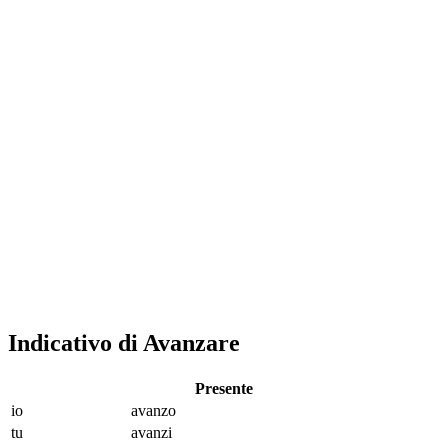
Indicativo di Avanzare
Presente
io
avanz
o
tu
avanz
i