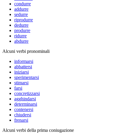
condurre
addurre
sedurre
riprodurre
dedurre
produrre
ridurre
abdurre
Alcuni verbi pronominali
informarsi
abbattersi
iniziarsi
sperimentarsi
stimarsi
farsi
concretizzarsi
agghindarsi
determinarsi
contenersi
chiudersi
frenarsi
Alcuni verbi della prima coniugazione