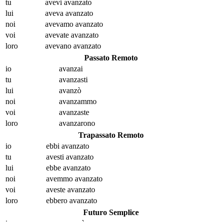
tu
avevi avanz
ato
lui
aveva avanz
ato
noi
avevamo avanz
ato
voi
avevate avanz
ato
loro
avevano avanz
ato
Passato Remoto
io
avanz
ai
tu
avanz
asti
lui
avanz
ò
noi
avanz
ammo
voi
avanz
aste
loro
avanz
arono
Trapassato Remoto
io
ebbi avanz
ato
tu
avesti avanz
ato
lui
ebbe avanz
ato
noi
avemmo avanz
ato
voi
aveste avanz
ato
loro
ebbero avanz
ato
Futuro Semplice