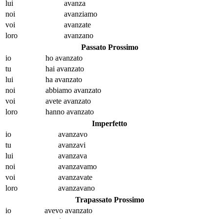
lui
avanz
a
noi
avanz
iamo
voi
avanz
ate
loro
avanz
ano
Passato Prossimo
io
ho avanz
ato
tu
hai avanz
ato
lui
ha avanz
ato
noi
abbiamo avanz
ato
voi
avete avanz
ato
loro
hanno avanz
ato
Imperfetto
io
avanz
avo
tu
avanz
avi
lui
avanz
ava
noi
avanz
avamo
voi
avanz
avate
loro
avanz
avano
Trapassato Prossimo
io
avevo avanz
ato