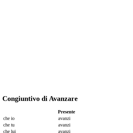
Congiuntivo di Avanzare
Presente
che io
avanz
i
che tu
avanz
i
che lui
avanz
i