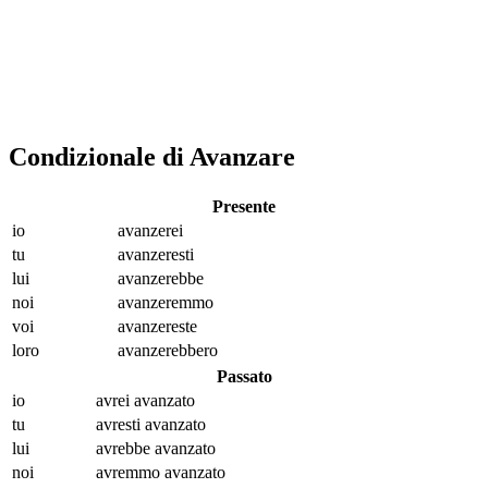
Condizionale di Avanzare
Presente
io
avanz
erei
tu
avanz
eresti
lui
avanz
erebbe
noi
avanz
eremmo
voi
avanz
ereste
loro
avanz
erebbero
Passato
io
avrei avanz
ato
tu
avresti avanz
ato
lui
avrebbe avanz
ato
noi
avremmo avanz
ato