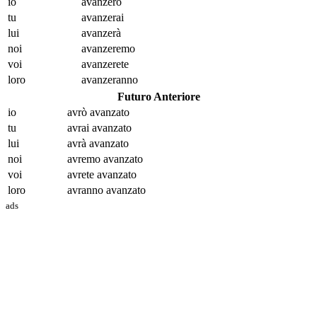
io
avanz
erò
tu
avanz
erai
lui
avanz
erà
noi
avanz
eremo
voi
avanz
erete
loro
avanz
eranno
Futuro Anteriore
io
avrò avanz
ato
tu
avrai avanz
ato
lui
avrà avanz
ato
noi
avremo avanz
ato
voi
avrete avanz
ato
loro
avranno avanz
ato
ads