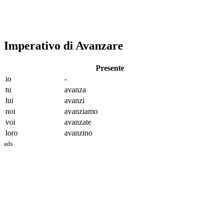
Imperativo di Avanzare
Presente
io
-
tu
avanz
a
lui
avanz
i
noi
avanz
iamo
voi
avanz
ate
loro
avanz
ino
ads