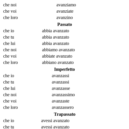
che noi
avanz
iamo
che voi
avanz
iate
che loro
avanz
ino
Passato
che io
abbia avanz
ato
che tu
abbia avanz
ato
che lui
abbia avanz
ato
che noi
abbiamo avanz
ato
che voi
abbiate avanz
ato
che loro
abbiano avanz
ato
Imperfetto
che io
avanz
assi
che tu
avanz
assi
che lui
avanz
asse
che noi
avanz
assimo
che voi
avanz
aste
che loro
avanz
assero
Trapassato
che io
avessi avanz
ato
che tu
avessi avanz
ato