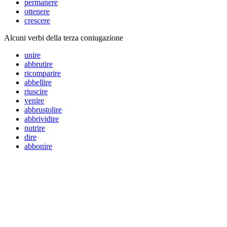
permanere
ottenere
crescere
Alcuni verbi della terza coniugazione
unire
abbrutire
ricomparire
abbellire
riuscire
venire
abbrustolire
abbrividire
nutrire
dire
abbonire