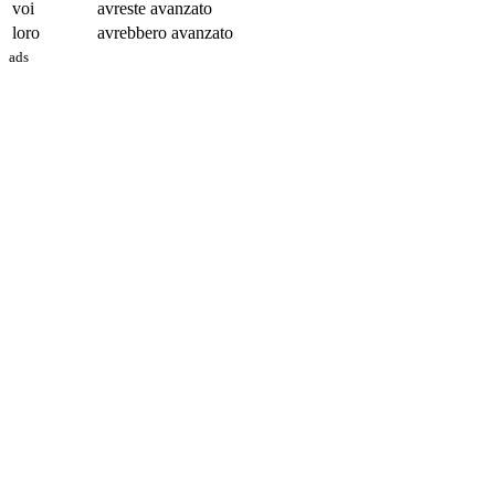
voi
avreste avanz
ato
loro
avrebbero avanz
ato
ads