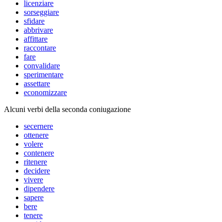
licenziare
sorseggiare
sfidare
abbrivare
affittare
raccontare
fare
convalidare
sperimentare
assettare
economizzare
Alcuni verbi della seconda coniugazione
secernere
ottenere
volere
contenere
ritenere
decidere
vivere
dipendere
sapere
bere
tenere