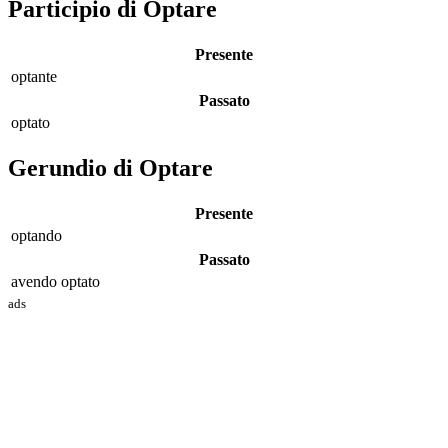
Participio di Optare
Presente
opt
ante
Passato
opt
ato
Gerundio di Optare
Presente
opt
ando
Passato
avendo opt
ato
ads