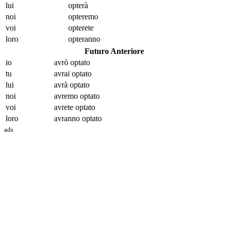
lui
opt
erà
noi
opt
eremo
voi
opt
erete
loro
opt
eranno
Futuro Anteriore
io
avrò opt
ato
tu
avrai opt
ato
lui
avrà opt
ato
noi
avremo opt
ato
voi
avrete opt
ato
loro
avranno opt
ato
ads