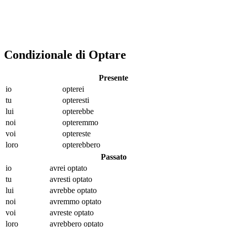
Condizionale di Optare
Presente
io
opt
erei
tu
opt
eresti
lui
opt
erebbe
noi
opt
eremmo
voi
opt
ereste
loro
opt
erebbero
Passato
io
avrei opt
ato
tu
avresti opt
ato
lui
avrebbe opt
ato
noi
avremmo opt
ato
voi
avreste opt
ato
loro
avrebbero opt
ato