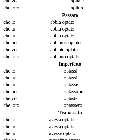
che voi
opt
iate
che loro
opt
ino
Passato
che io
abbia opt
ato
che tu
abbia opt
ato
che lui
abbia opt
ato
che noi
abbiamo opt
ato
che voi
abbiate opt
ato
che loro
abbiano opt
ato
Imperfetto
che io
opt
assi
che tu
opt
assi
che lui
opt
asse
che noi
opt
assimo
che voi
opt
aste
che loro
opt
assero
Trapassato
che io
avessi opt
ato
che tu
avessi opt
ato
che lui
avesse opt
ato