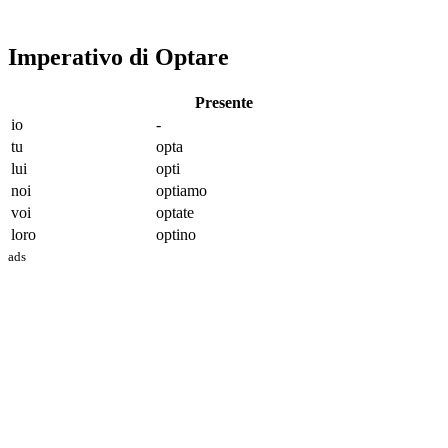
Imperativo di Optare
Presente
io
-
tu
opt
a
lui
opt
i
noi
opt
iamo
voi
opt
ate
loro
opt
ino
ads