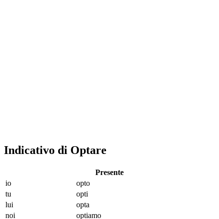
Indicativo di Optare
Presente
io
opt
o
tu
opt
i
lui
opt
a
noi
opt
iamo