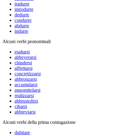
tradurre
introdurre
dedurre
condurre
abdurre
indurre
Alcuni verbi pronominali
esaltarsi
abbeverarsi
chiudersi
affrettarsi
concretizzarsi
abbronzarsi
accumularsi
aggomitolarsi
realizzarsi
abbrustolirsi
cibarsi
abbreviarsi
Alcuni verbi della prima coniugazione
dubitare