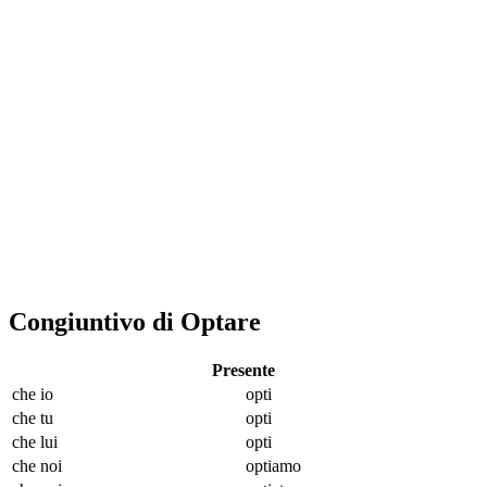
Congiuntivo di Optare
Presente
che io
opt
i
che tu
opt
i
che lui
opt
i
che noi
opt
iamo