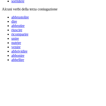
sorridere
Alcuni verbi della terza coniugazione
abbrustolire
dire
abbrutire
riuscire
ricomparire
unire
nutrire
venire
abbrividire
abbonire
abbellire