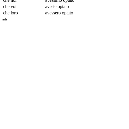
che noi
avessimo opt
ato
che voi
aveste opt
ato
che loro
avessero opt
ato
ads