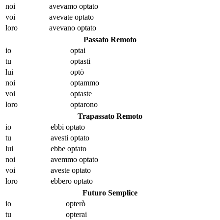
noi
avevamo opt
ato
voi
avevate opt
ato
loro
avevano opt
ato
Passato Remoto
io
opt
ai
tu
opt
asti
lui
opt
ò
noi
opt
ammo
voi
opt
aste
loro
opt
arono
Trapassato Remoto
io
ebbi opt
ato
tu
avesti opt
ato
lui
ebbe opt
ato
noi
avemmo opt
ato
voi
aveste opt
ato
loro
ebbero opt
ato
Futuro Semplice
io
opt
erò
tu
opt
erai