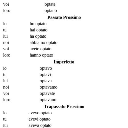
voi
opt
ate
loro
opt
ano
Passato Prossimo
io
ho opt
ato
tu
hai opt
ato
lui
ha opt
ato
noi
abbiamo opt
ato
voi
avete opt
ato
loro
hanno opt
ato
Imperfetto
io
opt
avo
tu
opt
avi
lui
opt
ava
noi
opt
avamo
voi
opt
avate
loro
opt
avano
Trapassato Prossimo
io
avevo opt
ato
tu
avevi opt
ato
lui
aveva opt
ato